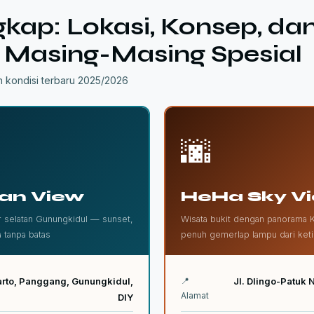
ngkap: Lokasi, Konsep, da
Masing-Masing Spesial
n kondisi terbaru 2025/2026
🌆
an View
HeHa Sky V
ir selatan Gunungkidul — sunset,
Wisata bukit dengan panorama 
 tanpa batas
penuh gemerlap lampu dari keti
arto, Panggang, Gunungkidul,
📍
Jl. Dlingo-Patuk 
Alamat
DIY