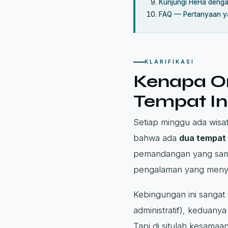
Kunjungi HeHa denga
FAQ — Pertanyaan ya
KLARIFIKASI
Kenapa Or
Tempat In
Setiap minggu ada wisa
bahwa ada
dua tempat 
pemandangan yang sama s
pengalaman yang meny
Kebingungan ini sangat
administratif), keduany
Tapi di situlah kesamaan