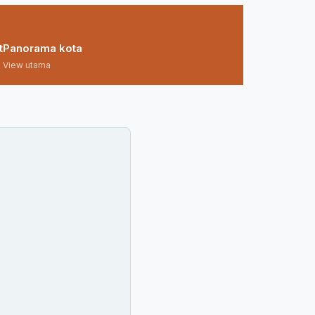
t
Panorama kota
View utama