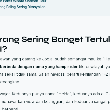
n Paket Wisata Shakran Tour
ng Paling Sering Ditanyakan
ang Sering Banget Tertu
i?
tawan yang datang ke Jogja, sudah semangat mau ke “HeH
berbeda dengan nama yang hampir identik
, di wilayah 
ekali tidak sama. Salah navigasi berarti kehilangan 1–2 j
enangkan.
 wajar. Keduanya punya nama “HeHa”, keduanya ada di G
a menawarkan view dari ketinggian, dan keduanya sangat po
 berhenti.