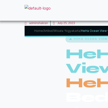
adminshakran
July 25, 2023
Home
/
Artikel
/
Wisata Yogyakarta
/
HeHa Ocean View 
🌊 HEHA OCEAN VIEW
HeH
Vie
HeH
Bed