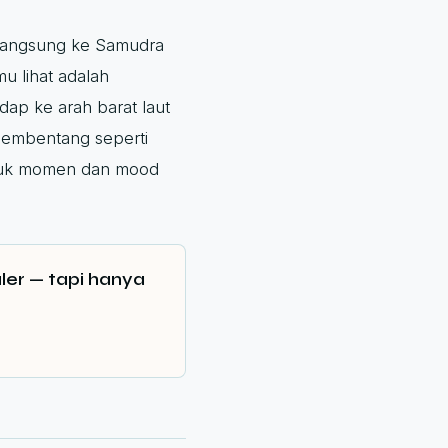
 langsung ke Samudra
mu lihat adalah
dap ke arah barat laut
membentang seperti
untuk momen dan mood
er — tapi hanya