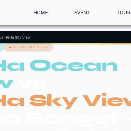
HOME
EVENT
TOUR
vs HeHa Sky View
🌅 HEHA SKY VIEW
UPDATE JULI 2026
a Ocean
w
vs
a Sky Vi
a Banget 