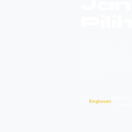
Jan
Pilih
Namanya mirip, brand
beda total. Satu berd
bukit menghadap gemer
perbedaannya, kamu b
perjalanan.
Mau laut
⚡
Ringkasan:
→ baca ar