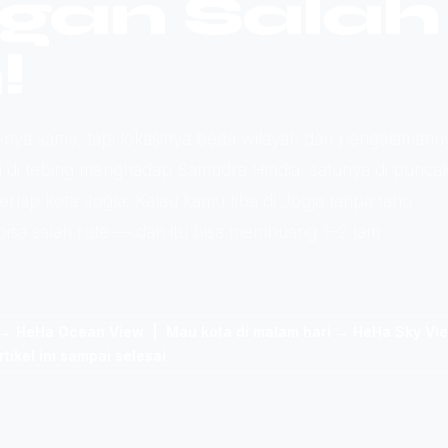
gan Salah
!
-nya sama, tapi lokasinya beda wilayah dan pengalamann
iri di tebing menghadap Samudra Hindia, satunya di punca
lap kota Jogja. Kalau kamu tiba di Jogja tanpa tahu
isa salah rute — dan itu bisa membuang 1–2 jam
 → HeHa Ocean View | Mau kota di malam hari → HeHa Sky V
tikel ini sampai selesai