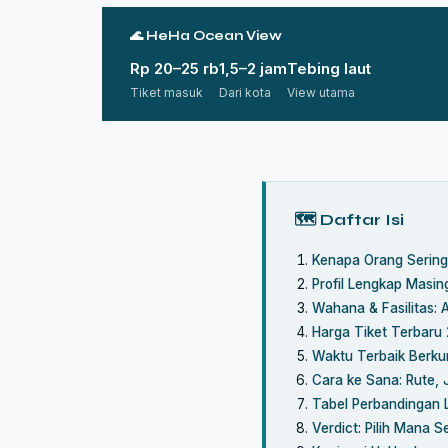
🌊 HeHa Ocean View
Rp 20–25 rb
1,5–2 jam
Tebing laut
Tiket masuk
Dari kota
View utama
🗺 Daftar Isi
Kenapa Orang Sering 
Profil Lengkap Masin
Wahana & Fasilitas: 
Harga Tiket Terbar
Waktu Terbaik Berkun
Cara ke Sana: Rute, 
Tabel Perbandingan 
Verdict: Pilih Mana 