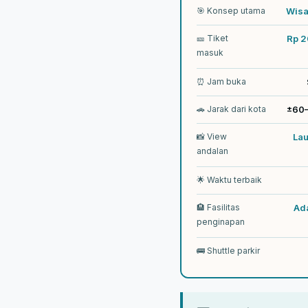
🎯 Konsep utama
Wisat
🎫 Tiket
Rp 2
masuk
⏰ Jam buka
🚗 Jarak dari kota
±60–
📸 View
Lau
andalan
🌟 Waktu terbaik
🏨 Fasilitas
Ad
penginapan
🚌 Shuttle parkir