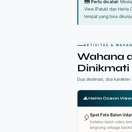
🗺️ Perlu dicatat:
Meskip
View (Patuk) dan HeHa 
tempat yang bisa dikun
AKTIVITAS & WAHA
Wahana da
Dinikmati
Dua destinasi, dua karakter 
🌊 HeHa Ocean View 
Spot Foto Balon Uda
🎈
Instalasi balon udara b
langsung sebagai backdr