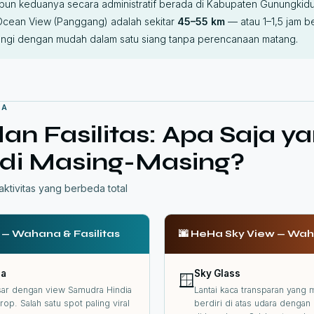
un keduanya secara administratif berada di Kabupaten Gunungkidul
Ocean View (Panggang) adalah sekitar
45–55 km
— atau 1–1,5 jam b
jungi dengan mudah dalam satu siang tanpa perencanaan matang.
NA
n Fasilitas: Apa Saja ya
 di Masing-Masing?
aktivitas yang berbeda total
— Wahana & Fasilitas
🌆 HeHa Sky View — Waha
ra
Sky Glass
🪟
esar dengan view Samudra Hindia
Lantai kaca transparan yang
op. Salah satu spot paling viral
berdiri di atas udara denga