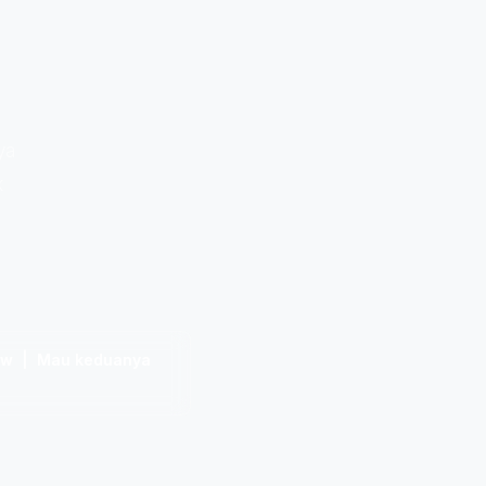
ya
k
iew | Mau keduanya