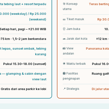
a tebing laut + resort terpadu
🎯 Konsep
Teras berti
utama
0.000 (weekday) / Rp 25.000
(weekend)
🎫 Tiket masuk
Rp 30.
Setiap hari, pagi – ±21.00 WIB
⏰ Jam buka
10
75 km · 1,5–2 jam berkendara
🚗 Jarak dari kota
±12 km 
t lepas, sunset ombak, tebing
📸 View
Panorama kota
andalan
karang
Pukul 15.30–18.00 (sunset)
🌟 Waktu terbaik
Pukul 16.
a — glamping & cabin dengan
🏨 Fasilitas
Ruang gath
penginapan
view laut
Gratis dari area parkir ke lobi
📍 Strategis
Di jalur u