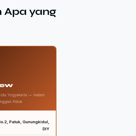
n Apa yang
iew
Kota Yogyakarta — malam
nggian Patuk
No.2, Patuk, Gunungkidul,
DIY