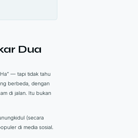
kar Dua
a” — tapi tidak tahu
yang berbeda, dengan
am di jalan. Itu bukan
unungkidul (secara
puler di media sosial.