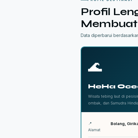
Profil Le
Membuat 
Data diperbarui berdasarka
🌊
HeHa Oce
Wisata tebing laut di pesis
ombak, dan Samudra Hindia
📍
Bolang, Girik
Alamat