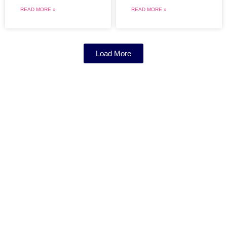
READ MORE »
READ MORE »
Load More
Travel Blog
Event News
Click Here
Click Here
Find Creative
Digital Work
Click Here
Click Here