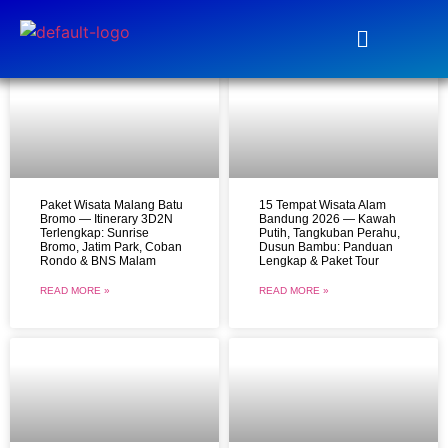
Explore with Us!
Latest Articles
Stay ahead and catch the freshest inspirations
Paket Wisata Malang Batu
15 Tempat Wisata Alam
Bromo — Itinerary 3D2N
Bandung 2026 — Kawah
Terlengkap: Sunrise
Putih, Tangkuban Perahu,
Bromo, Jatim Park, Coban
Dusun Bambu: Panduan
Rondo & BNS Malam
Lengkap & Paket Tour
READ MORE »
READ MORE »