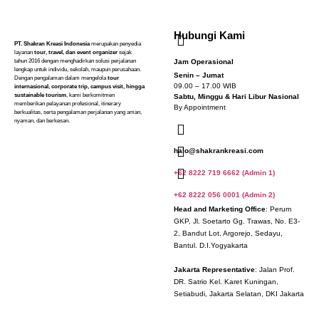
Hubungi Kami
PT. Shakran Kreasi Indonesia
merupakan penyedia
layanan
tour, travel, dan event organizer
sejak
tahun 2016 dengan menghadirkan solusi perjalanan
Jam Operasional
lengkap untuk individu, sekolah, maupun perusahaan.
Senin – Jumat
Dengan pengalaman dalam mengelola
tour
09.00 – 17.00 WIB
internasional, corporate trip, campus visit, hingga
sustainable tourism
, kami berkomitmen
Sabtu, Minggu & Hari Libur Nasional
memberikan pelayanan profesional, itinerary
By Appointment
berkualitas, serta pengalaman perjalanan yang aman,
nyaman, dan berkesan.
halo@shakrankreasi.com
+62 8222 719 6662 (Admin 1)
+62 8222 056 0001 (Admin 2)
Head and Marketing Office
: Perum
GKP, Jl. Soetarto Gg. Trawas, No. E3-
2, Bandut Lot, Argorejo, Sedayu,
Bantul. D.I.Yogyakarta
Jakarta Representative
: Jalan Prof.
DR. Satrio Kel. Karet Kuningan,
Setiabudi, Jakarta Selatan, DKI Jakarta