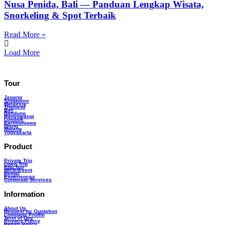
Nusa Penida, Bali — Panduan Lengkap Wisata,
Snorkeling & Spot Terbaik
Read More »
Load More
Tour
Jepang
Singapore
Malaysia
Thailand
Bali
Bandung
Banyuwangi
Lombok
Karimunjawa
Dieng
Malang
Yogyakarta
Product
Private Trip
Open Trip
Edu Trip
MICE/Event
Rental
Experiences
Corporate Services
Information
About Us
Request for Quotation
Company Profile
Term of Use
Privacy Policy
Return Policy