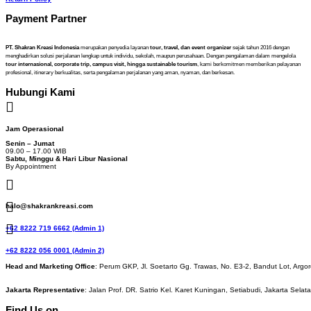
Payment Partner
PT. Shakran Kreasi Indonesia
merupakan penyedia layanan
tour, travel, dan event organizer
sejak tahun 2016 dengan
menghadirkan solusi perjalanan lengkap untuk individu, sekolah, maupun perusahaan. Dengan pengalaman dalam mengelola
tour internasional, corporate trip, campus visit, hingga sustainable tourism
, kami berkomitmen memberikan pelayanan
profesional, itinerary berkualitas, serta pengalaman perjalanan yang aman, nyaman, dan berkesan.
Hubungi Kami
Jam Operasional
Senin – Jumat
09.00 – 17.00 WIB
Sabtu, Minggu & Hari Libur Nasional
By Appointment
halo@shakrankreasi.com
+62 8222 719 6662 (Admin 1)
+62 8222 056 0001 (Admin 2)
Head and Marketing Office
: Perum GKP, Jl. Soetarto Gg. Trawas, No. E3-2, Bandut Lot, Argor
Jakarta Representative
: Jalan Prof. DR. Satrio Kel. Karet Kuningan, Setiabudi, Jakarta Selat
Find Us on