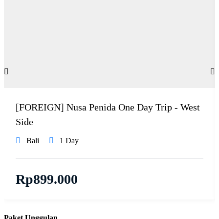
[FOREIGN] Nusa Penida One Day Trip - West
Side
Bali
1 Day
Rp
899.000
Paket Unggulan