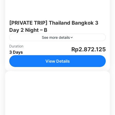
[PRIVATE TRIP] Thailand Bangkok 3
Day 2 Night – B
See more details
Jelajahi pesona Bangkok dalam perpaduan
Duration
Rp2.872.125
3 Days
budaya, sejarah, dan hiburan modern melalui
kunjungan ke berbagai destinasi menarik.
View Details
Nikmati keindahan arsitektur megah di Wat
Thailand
Arun dan ketenangan...