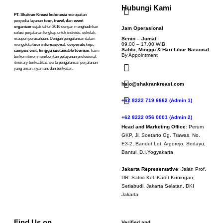
Hubungi Kami
PT. Shakran Kreasi Indonesia
merupakan
penyedia layanan
tour, travel, dan event
organizer
sejak tahun 2016 dengan menghadirkan
Jam Operasional
solusi perjalanan lengkap untuk individu, sekolah,
Senin – Jumat
maupun perusahaan. Dengan pengalaman dalam
09.00 – 17.00 WIB
mengelola
tour internasional, corporate trip,
Sabtu, Minggu & Hari Libur Nasional
campus visit, hingga sustainable tourism
, kami
By Appointment
berkomitmen memberikan pelayanan profesional,
itinerary berkualitas, serta pengalaman perjalanan
yang aman, nyaman, dan berkesan.
halo@shakrankreasi.com
+62 8222 719 6662 (Admin 1)
+62 8222 056 0001 (Admin 2)
Head and Marketing Office
: Perum
GKP, Jl. Soetarto Gg. Trawas, No.
E3-2, Bandut Lot, Argorejo, Sedayu,
Bantul. D.I.Yogyakarta
Jakarta Representative
: Jalan Prof.
DR. Satrio Kel. Karet Kuningan,
Setiabudi, Jakarta Selatan, DKI
Jakarta
Find Us on
Verified and