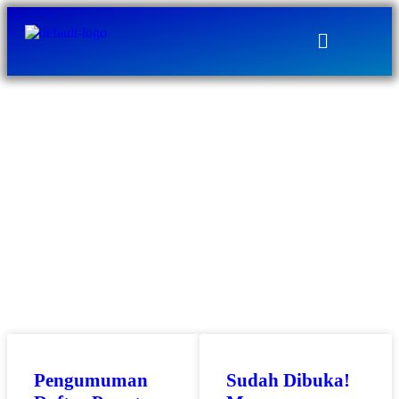
Selamat Datang di Single Access Magang
Mandiri
Panduan Pelaksanaan Magang Mandiri
Kumpulan Materi Pelaksanaan Magang
Mandiri
Feedback Form Internship
Ketugasan: Marketing Communication
Ketugasan: Tour Operator
Ketugasan: Content
Sekilas Magang
Pengumuman
Sudah Dibuka!