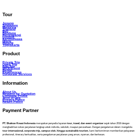
Tour
Jepang
Singapore
Malaysia
Thailand
Bali
Bandung
Banyuwangi
Lombok
Karimunjawa
Dieng
Malang
Yogyakarta
Product
Private Trip
Open Trip
Edu Trip
MICE/Event
Rental
Experiences
Corporate Services
Information
About Us
Request for Quotation
Company Profile
Term of Use
Privacy Policy
Return Policy
Payment Partner
PT. Shakran Kreasi Indonesia
merupakan penyedia layanan
tour, travel, dan event organizer
sejak tahun 2016 dengan
menghadirkan solusi perjalanan lengkap untuk individu, sekolah, maupun perusahaan. Dengan pengalaman dalam mengelola
tour internasional, corporate trip, campus visit, hingga sustainable tourism
, kami berkomitmen memberikan pelayanan
profesional, itinerary berkualitas, serta pengalaman perjalanan yang aman, nyaman, dan berkesan.