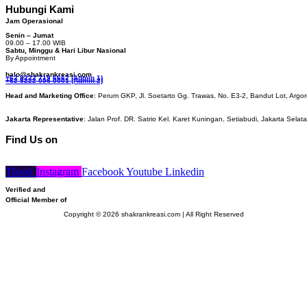
Hubungi Kami
Jam Operasional
Senin – Jumat
09.00 – 17.00 WIB
Sabtu, Minggu & Hari Libur Nasional
By Appointment
halo@shakrankreasi.com
+62 8222 719 6662 (Admin 1)
+62 8222 056 0001 (Admin 2)
Head and Marketing Office
: Perum GKP, Jl. Soetarto Gg. Trawas, No. E3-2, Bandut Lot, Argor
Jakarta Representative
: Jalan Prof. DR. Satrio Kel. Karet Kuningan, Setiabudi, Jakarta Selat
Find Us on
Tiktok
Instagram
Facebook
Youtube
Linkedin
Verified and
Official Member of
Copyright © 2026 shakrankreasi.com | All Right Reserved