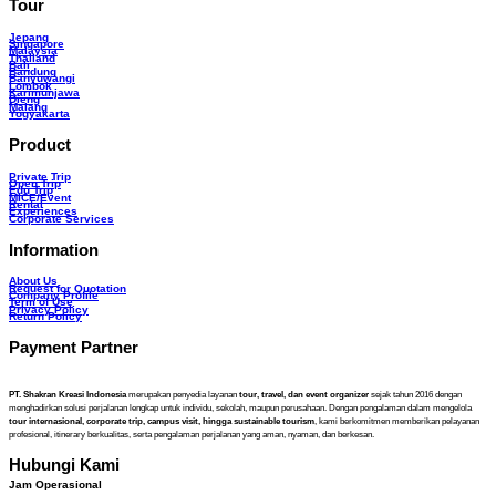
Tour
Jepang
Singapore
Malaysia
Thailand
Bali
Bandung
Banyuwangi
Lombok
Karimunjawa
Dieng
Malang
Yogyakarta
Product
Private Trip
Open Trip
Edu Trip
MICE/Event
Rental
Experiences
Corporate Services
Information
About Us
Request for Quotation
Company Profile
Term of Use
Privacy Policy
Return Policy
Payment Partner
PT. Shakran Kreasi Indonesia
merupakan penyedia layanan
tour, travel, dan event organizer
sejak tahun 2016 dengan
menghadirkan solusi perjalanan lengkap untuk individu, sekolah, maupun perusahaan. Dengan pengalaman dalam mengelola
tour internasional, corporate trip, campus visit, hingga sustainable tourism
, kami berkomitmen memberikan pelayanan
profesional, itinerary berkualitas, serta pengalaman perjalanan yang aman, nyaman, dan berkesan.
Hubungi Kami
Jam Operasional