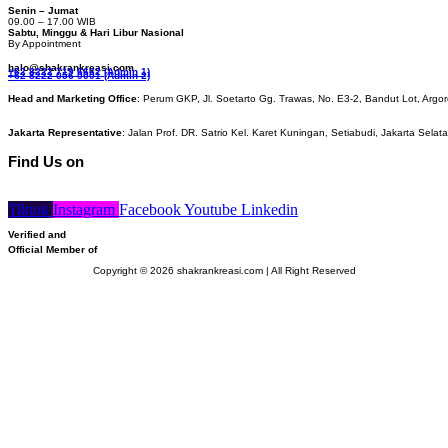
Senin – Jumat
09.00 – 17.00 WIB
Sabtu, Minggu & Hari Libur Nasional
By Appointment
halo@shakrankreasi.com
+62 8222 719 6662 (Admin 1)
+62 8222 056 0001 (Admin 2)
Head and Marketing Office
: Perum GKP, Jl. Soetarto Gg. Trawas, No. E3-2, Bandut Lot, Argor
Jakarta Representative
: Jalan Prof. DR. Satrio Kel. Karet Kuningan, Setiabudi, Jakarta Selat
Find Us on
Tiktok
Instagram
Facebook
Youtube
Linkedin
Verified and
Official Member of
Copyright © 2026 shakrankreasi.com | All Right Reserved