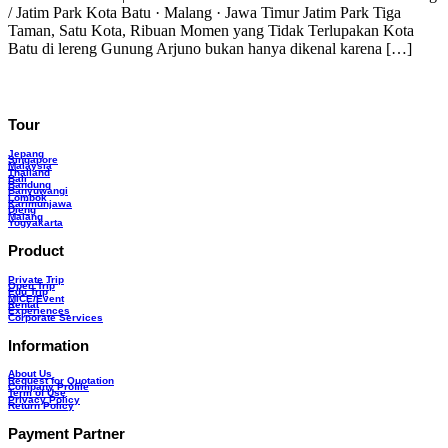
/ Jatim Park Kota Batu · Malang · Jawa Timur Jatim Park Tiga
Taman, Satu Kota, Ribuan Momen yang Tidak Terlupakan Kota
Batu di lereng Gunung Arjuno bukan hanya dikenal karena […]
Tour
Jepang
Singapore
Malaysia
Thailand
Bali
Bandung
Banyuwangi
Lombok
Karimunjawa
Dieng
Malang
Yogyakarta
Product
Private Trip
Open Trip
Edu Trip
MICE/Event
Rental
Experiences
Corporate Services
Information
About Us
Request for Quotation
Company Profile
Term of Use
Privacy Policy
Return Policy
Payment Partner