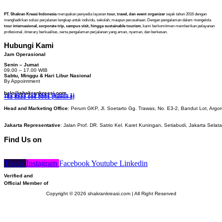
PT. Shakran Kreasi Indonesia
merupakan penyedia layanan
tour, travel, dan event organizer
sejak tahun 2016 dengan
menghadirkan solusi perjalanan lengkap untuk individu, sekolah, maupun perusahaan. Dengan pengalaman dalam mengelola
tour internasional, corporate trip, campus visit, hingga sustainable tourism
, kami berkomitmen memberikan pelayanan
profesional, itinerary berkualitas, serta pengalaman perjalanan yang aman, nyaman, dan berkesan.
Hubungi Kami
Jam Operasional
Senin – Jumat
09.00 – 17.00 WIB
Sabtu, Minggu & Hari Libur Nasional
By Appointment
halo@shakrankreasi.com
+62 8222 719 6662 (Admin 1)
+62 8222 056 0001 (Admin 2)
Head and Marketing Office
: Perum GKP, Jl. Soetarto Gg. Trawas, No. E3-2, Bandut Lot, Argor
Jakarta Representative
: Jalan Prof. DR. Satrio Kel. Karet Kuningan, Setiabudi, Jakarta Selat
Find Us on
Tiktok
Instagram
Facebook
Youtube
Linkedin
Verified and
Official Member of
Copyright © 2026 shakrankreasi.com | All Right Reserved