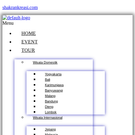
shakrankreasi.com
Menu
HOME
EVENT
TOUR
Wisata Domestik
Yogyakarta
Bali
Karimunjawa
Banyuwangi
Malang
Bandung
Dieng
Lombok
Wisata Internasional
Jepang
Malaysia