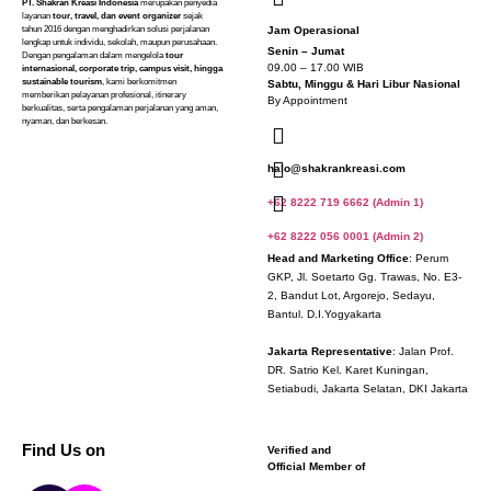
PT. Shakran Kreasi Indonesia
merupakan penyedia
layanan
tour, travel, dan event organizer
sejak
tahun 2016 dengan menghadirkan solusi perjalanan
Jam Operasional
lengkap untuk individu, sekolah, maupun perusahaan.
Senin – Jumat
Dengan pengalaman dalam mengelola
tour
09.00 – 17.00 WIB
internasional, corporate trip, campus visit, hingga
sustainable tourism
, kami berkomitmen
Sabtu, Minggu & Hari Libur Nasional
memberikan pelayanan profesional, itinerary
By Appointment
berkualitas, serta pengalaman perjalanan yang aman,
nyaman, dan berkesan.
halo@shakrankreasi.com
+62 8222 719 6662 (Admin 1)
+62 8222 056 0001 (Admin 2)
Head and Marketing Office
: Perum
GKP, Jl. Soetarto Gg. Trawas, No. E3-
2, Bandut Lot, Argorejo, Sedayu,
Bantul. D.I.Yogyakarta
Jakarta Representative
: Jalan Prof.
DR. Satrio Kel. Karet Kuningan,
Setiabudi, Jakarta Selatan, DKI Jakarta
Find Us on
Verified and
Official Member of