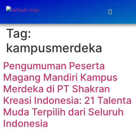
Tag:
kampusmerdeka
Pengumuman Peserta
Magang Mandiri Kampus
Merdeka di PT Shakran
Kreasi Indonesia: 21 Talenta
Muda Terpilih dari Seluruh
Indonesia