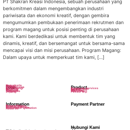
PT Shakran Kreasi Indonesia, sebuah perusahaan yang
berkomitmen dalam mengembangkan industri
pariwisata dan ekonomi kreatif, dengan gembira
mengumumkan pembukaan penerimaan rekrutmen dan
program magang untuk posisi penting di perusahaan
kami. Kami berdedikasi untuk membentuk tim yang
dinamis, kreatif, dan bersemangat untuk bersama-sama
mencapai visi dan misi perusahaan. Program Magang:
Dalam upaya untuk memperkuat tim kami, […]
Yogyakarta
Malang
Tour
Dieng
Product
Karimunjawa
Lombok
Banyuwangi
Corporate Services
Bandung
Experiences
Bali
Rental
Thailand
MICE/Event
Malaysia
Edu Trip
Singapore
Open Trip
Jepang
Private Trip
Information
Payment Partner
Return Policy
Privacy Policy
Term of Use
Company Profile
Request for Quotation
About Us
Hubungi Kami