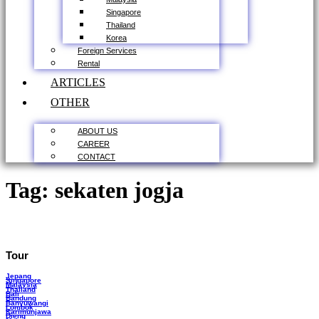
Singapore
Thailand
Korea
Foreign Services
Rental
ARTICLES
OTHER
ABOUT US
CAREER
CONTACT
Tag:
sekaten jogja
Tour
Jepang
Singapore
Malaysia
Thailand
Bali
Bandung
Banyuwangi
Lombok
Karimunjawa
Dieng