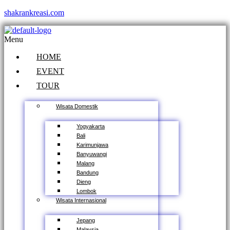
shakrankreasi.com
Menu
HOME
EVENT
TOUR
Wisata Domestik
Yogyakarta
Bali
Karimunjawa
Banyuwangi
Malang
Bandung
Dieng
Lombok
Wisata Internasional
Jepang
Malaysia