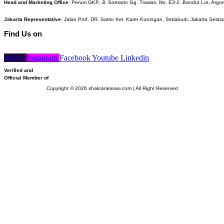
Head and Marketing Office
: Perum GKP, Jl. Soetarto Gg. Trawas, No. E3-2, Bandut Lot, Argor
Jakarta Representative
: Jalan Prof. DR. Satrio Kel. Karet Kuningan, Setiabudi, Jakarta Selat
Find Us on
Tiktok
Instagram
Facebook
Youtube
Linkedin
Verified and
Official Member of
Copyright © 2026 shakrankreasi.com | All Right Reserved