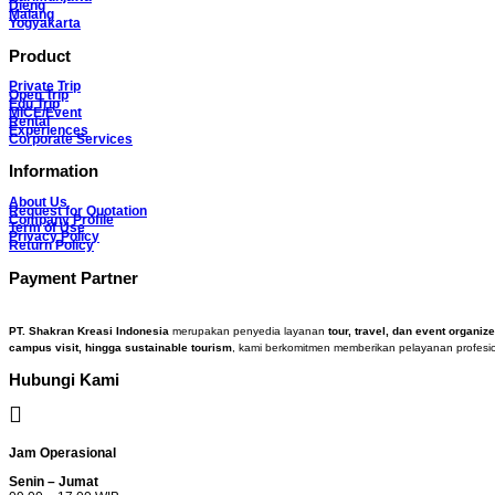
Dieng
Malang
Yogyakarta
Product
Private Trip
Open Trip
Edu Trip
MICE/Event
Rental
Experiences
Corporate Services
Information
About Us
Request for Quotation
Company Profile
Term of Use
Privacy Policy
Return Policy
Payment Partner
PT. Shakran Kreasi Indonesia
merupakan penyedia layanan
tour, travel, dan event organize
campus visit, hingga sustainable tourism
, kami berkomitmen memberikan pelayanan profesio
Hubungi Kami
Jam Operasional
Senin – Jumat