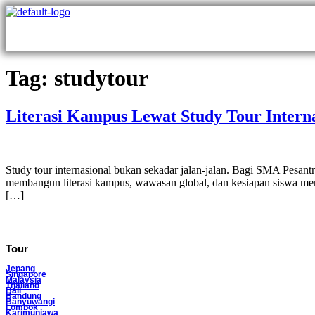
Tag:
studytour
Literasi Kampus Lewat Study Tour Intern
Study tour internasional bukan sekadar jalan-jalan. Bagi SMA Pesant
membangun literasi kampus, wawasan global, dan kesiapan siswa mengh
[…]
Tour
Jepang
Singapore
Malaysia
Thailand
Bali
Bandung
Banyuwangi
Lombok
Karimunjawa