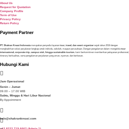
About Us
Request for Quotation
Company Profile
Term of Use
Privacy Policy
Return Policy
Payment Partner
PT. Shakran Kreasi Indonesia
merupakan penyedia layanan
tour, travel, dan event organizer
sejak tahun 2016 dengan
menghadirkan solusi perjalanan lengkap untuk individu, sekolah, maupun perusahaan. Dengan pengalaman dalam mengelola
tour
internasional, corporate trip, campus visit, hingga sustainable tourism
, kami berkomitmen memberikan pelayanan profesional,
itinerary berkualitas, serta pengalaman perjalanan yang aman, nyaman, dan berkesan.
Hubungi Kami
Jam Operasional
Senin – Jumat
09.00 – 17.00 WIB
Sabtu, Minggu & Hari Libur Nasional
By Appointment
halo@shakrankreasi.com
+62 8222 719 6662 (Admin 1)