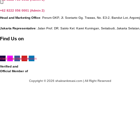
+62 8222 056 0001 (Admin 2)
Head and Marketing Office
: Perum GKP, Jl. Soetarto Gg. Trawas, No. E3-2, Bandut Lot, Argorej
Jakarta Representative
: Jalan Prof. DR. Satrio Kel. Karet Kuningan, Setiabudi, Jakarta Selatan
Find Us on
iktok
Instagram
Facebook
Youtube
Linkedin
Verified and
Official Member of
Copyright © 2026 shakrankreasi.com | All Right Reserved