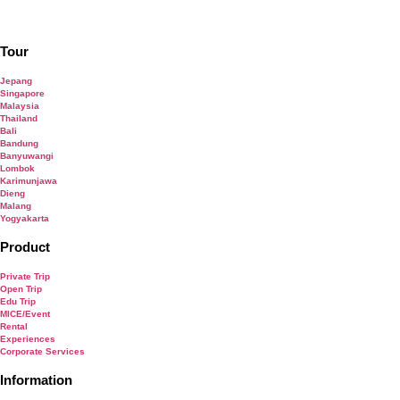
Tour
Jepang
Singapore
Malaysia
Thailand
Bali
Bandung
Banyuwangi
Lombok
Karimunjawa
Dieng
Malang
Yogyakarta
Product
Private Trip
Open Trip
Edu Trip
MICE/Event
Rental
Experiences
Corporate Services
Information