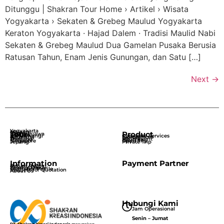
Ditunggu | Shakran Tour Home › Artikel › Wisata
Yogyakarta › Sekaten & Grebeg Maulud Yogyakarta
Keraton Yogyakarta · Hajad Dalem · Tradisi Maulid Nabi
Sekaten & Grebeg Maulud Dua Gamelan Pusaka Berusia
Ratusan Tahun, Enam Jenis Gunungan, dan Satu […]
Next
→
Yogyakarta
Malang
Tour
Dieng
Product
Karimunjawa
Lombok
Banyuwangi
Corporate Services
Bandung
Experiences
Bali
Rental
Thailand
MICE/Event
Malaysia
Edu Trip
Singapore
Open Trip
Jepang
Private Trip
Information
Payment Partner
Return Policy
Privacy Policy
Term of Use
Company Profile
Request for Quotation
About Us
Hubungi Kami
Jam Operasional
Senin – Jumat