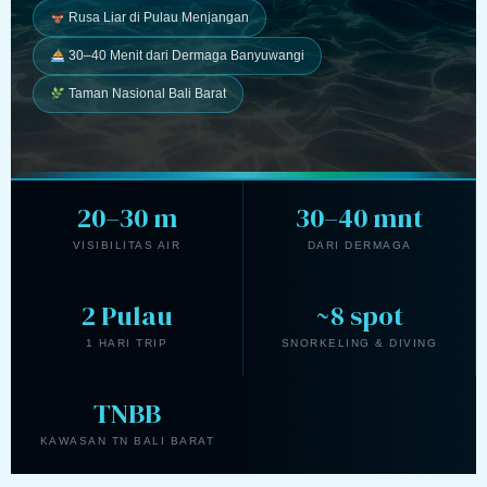
Rusa Liar di Pulau Menjangan
30–40 Menit dari Dermaga Banyuwangi
Taman Nasional Bali Barat
20–30 m
30–40 mnt
VISIBILITAS AIR
DARI DERMAGA
2 Pulau
~8 spot
1 HARI TRIP
SNORKELING & DIVING
TNBB
KAWASAN TN BALI BARAT