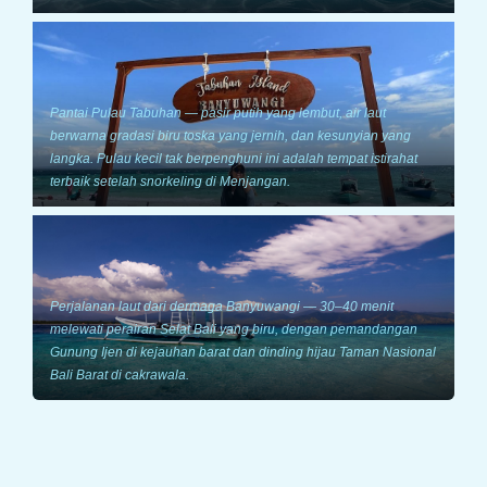
Pantai Pulau Tabuhan — pasir putih yang lembut, air laut
berwarna gradasi biru toska yang jernih, dan kesunyian yang
langka. Pulau kecil tak berpenghuni ini adalah tempat istirahat
terbaik setelah snorkeling di Menjangan.
Perjalanan laut dari dermaga Banyuwangi — 30–40 menit
melewati perairan Selat Bali yang biru, dengan pemandangan
Gunung Ijen di kejauhan barat dan dinding hijau Taman Nasional
Bali Barat di cakrawala.