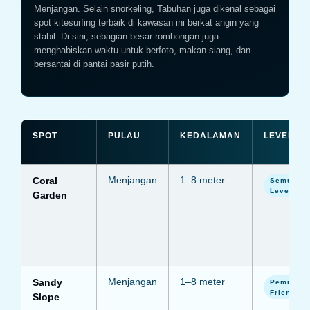
Menjangan. Selain snorkeling, Tabuhan juga dikenal sebagai
spot kitesurfing terbaik di kawasan ini berkat angin yang
stabil. Di sini, sebagian besar rombongan juga
menghabiskan waktu untuk berfoto, makan siang, dan
bersantai di pantai pasir putih.
SPOT
PULAU
KEDALAMAN
LEVEL
Coral
Menjangan
1–8 meter
Semua
Level
Garden
Sandy
Menjangan
1–8 meter
Pemula
Friendly
Slope