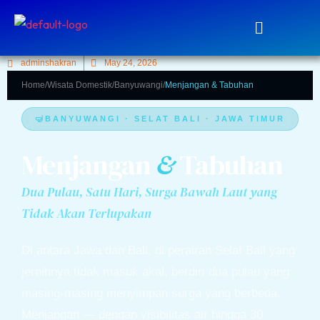
adminshakran
May 24, 2026
Home
/
Wisata Domestik
/
Banyuwangi
/
Menjangan & Tabuhan
BANYUWANGI · SELAT BALI · JAWA TIMUR
Menjangan
&
Tabuhan
Dua Pulau, Satu Hari, Surga Bawah Laut yang
Tidak Akan Terlupakan
Di antara Jawa dan Bali, di perairan Selat Bali yang
jernihnya tidak masuk akal, berdiri dua pulau yang
masing-masing menyimpan surga yang berbeda.
Menjangan — dengan visibilitas air hingga 30