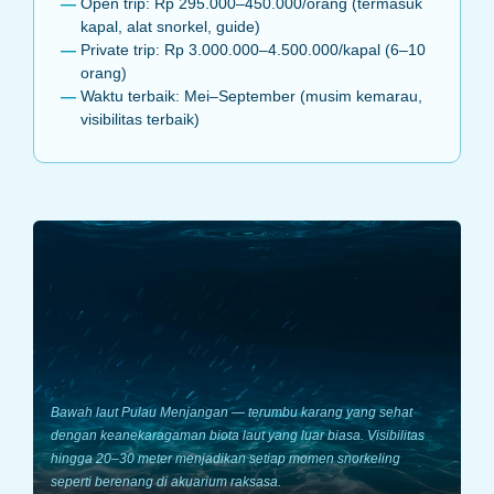
Open trip: Rp 295.000–450.000/orang (termasuk
kapal, alat snorkel, guide)
Private trip: Rp 3.000.000–4.500.000/kapal (6–10
orang)
Waktu terbaik: Mei–September (musim kemarau,
visibilitas terbaik)
Bawah laut Pulau Menjangan — terumbu karang yang sehat
dengan keanekaragaman biota laut yang luar biasa. Visibilitas
hingga 20–30 meter menjadikan setiap momen snorkeling
seperti berenang di akuarium raksasa.