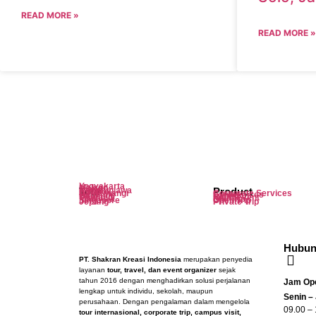
READ MORE »
READ MORE »
Yogyakarta
Malang
Dieng
Tour
Karimunjawa
Product
Lombok
Banyuwangi
Corporate Services
Bandung
Experiences
Bali
Rental
Thailand
MICE/Event
Malaysia
Edu Trip
Singapore
Open Trip
Jepang
Private Trip
Hubun
PT. Shakran Kreasi Indonesia
merupakan penyedia
layanan
tour, travel, dan event organizer
sejak
tahun 2016 dengan menghadirkan solusi perjalanan
Jam Ope
lengkap untuk individu, sekolah, maupun
Senin –
perusahaan. Dengan pengalaman dalam mengelola
09.00 –
tour internasional, corporate trip, campus visit,