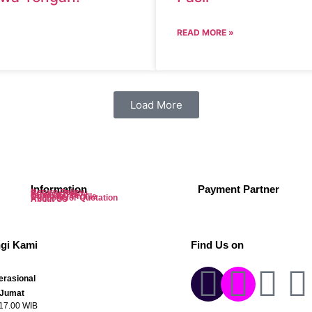
READ MORE »
Load More
Information
Payment Partner
Return Policy
Privacy Policy
Term of Use
Company Profile
Request for Quotation
About Us
gi Kami
Find Us on
rasional
 Jumat
 17.00 WIB