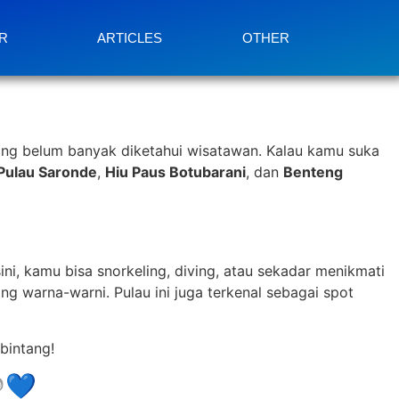
R
ARTICLES
OTHER
ang belum banyak diketahui wisatawan. Kalau kamu suka
Pulau Saronde
,
Hiu Paus Botubarani
, dan
Benteng
sini, kamu bisa snorkeling, diving, atau sekadar menikmati
g warna-warni. Pulau ini juga terkenal sebagai spot
bintang!
💙