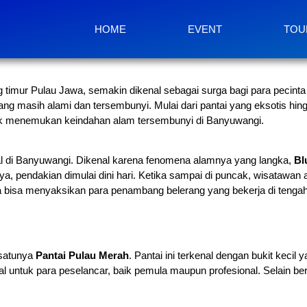
HOME
EVENT
TOU
 timur Pulau Jawa, semakin dikenal sebagai surga bagi para pecinta
g masih alami dan tersembunyi. Mulai dari pantai yang eksotis h
tuk menemukan keindahan alam tersembunyi di Banyuwangi.
enal di Banyuwangi. Dikenal karena fenomena alamnya yang langka,
Bl
ya, pendakian dimulai dini hari. Ketika sampai di puncak, wisataw
a bisa menyaksikan para penambang belerang yang bekerja di tengah
 satunya
Pantai Pulau Merah
. Pantai ini terkenal dengan bukit kecil
deal untuk para peselancar, baik pemula maupun profesional. Selain b