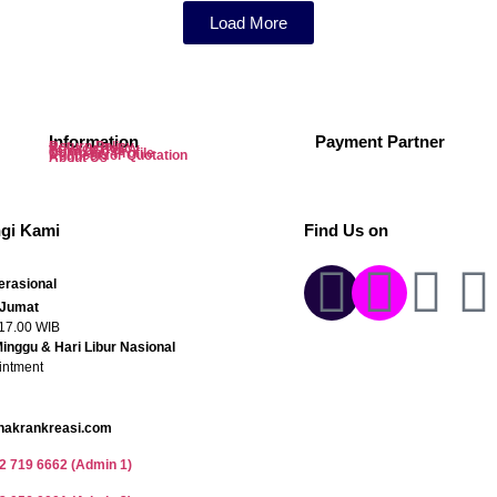
Load More
Information
Payment Partner
Return Policy
Privacy Policy
Term of Use
Company Profile
Request for Quotation
About Us
gi Kami
Find Us on
rasional
 Jumat
 17.00 WIB
Minggu & Hari Libur Nasional
intment
hakrankreasi.com
2 719 6662 (Admin 1)