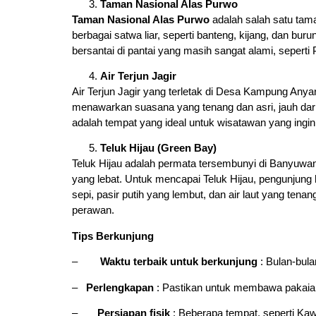
Taman Nasional Alas Purwo
Taman Nasional Alas Purwo
adalah salah satu tam
berbagai satwa liar, seperti banteng, kijang, dan bur
bersantai di pantai yang masih sangat alami, seperti
Air Terjun Jagir
Air Terjun Jagir yang terletak di Desa Kampung Anya
menawarkan suasana yang tenang dan asri, jauh dari
adalah tempat yang ideal untuk wisatawan yang ingin m
Teluk Hijau (Green Bay)
Teluk Hijau adalah permata tersembunyi di Banyuwangi.
yang lebat. Untuk mencapai Teluk Hijau, pengunjung
sepi, pasir putih yang lembut, dan air laut yang te
perawan.
Tips Berkunjung
–
Waktu terbaik untuk berkunjung
: Bulan-bul
–
Perlengkapan
: Pastikan untuk membawa pakaia
–
Persiapan fisik
: Beberapa tempat, seperti Kaw