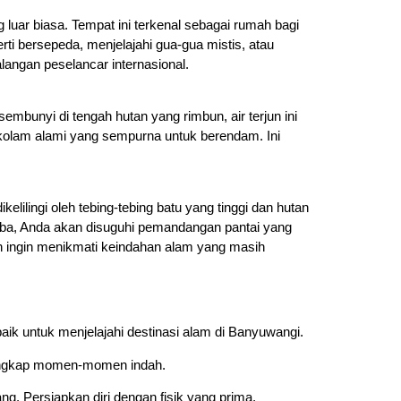
luar biasa. Tempat ini terkenal sebagai rumah bagi
erti bersepeda, menjelajahi gua-gua mistis, atau
alangan peselancar internasional.
rsembunyi di tengah hutan yang rimbun, air terjun ini
n kolam alami yang sempurna untuk berendam. Ini
elilingi oleh tebing-tebing batu yang tinggi dan hutan
tiba, Anda akan disuguhi pemandangan pantai yang
an ingin menikmati keindahan alam yang masih
baik untuk menjelajahi destinasi alam di Banyuwangi.
enangkap momen-momen indah.
g. Persiapkan diri dengan fisik yang prima.