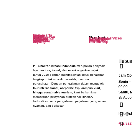
Yogyakarta
Malang
Dieng
Tour
Karimunjawa
Product
Lombok
Banyuwangi
Corporate Services
Bandung
Experiences
Bali
Rental
Thailand
MICE/Event
Malaysia
Edu Trip
Singapore
Open Trip
Jepang
Private Trip
Hubun
PT. Shakran Kreasi Indonesia
merupakan penyedia
layanan
tour, travel, dan event organizer
sejak
tahun 2016 dengan menghadirkan solusi perjalanan
Jam Ope
lengkap untuk individu, sekolah, maupun
Senin –
perusahaan. Dengan pengalaman dalam mengelola
09.00 –
tour internasional, corporate trip, campus visit,
Sabtu, 
hingga sustainable tourism
, kami berkomitmen
memberikan pelayanan profesional, itinerary
By Appo
berkualitas, serta pengalaman perjalanan yang aman,
nyaman, dan berkesan.
halo@s
+62 822