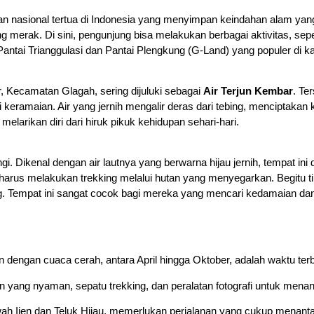
an nasional tertua di Indonesia yang menyimpan keindahan alam yang 
ung merak. Di sini, pengunjung bisa melakukan berbagai aktivitas, sep
 Pantai Trianggulasi dan Pantai Plengkung (G-Land) yang populer di k
r, Kecamatan Glagah, sering dijuluki sebagai
Air Terjun Kembar
. Te
 keramaian. Air yang jernih mengalir deras dari tebing, menciptaka
elarikan diri dari hiruk pikuk kehidupan sehari-hari.
 Dikenal dengan air lautnya yang berwarna hijau jernih, tempat ini dik
 harus melakukan trekking melalui hutan yang menyegarkan. Begitu 
nang. Tempat ini sangat cocok bagi mereka yang mencari kedamaian d
an dengan cuaca cerah, antara April hingga Oktober, adalah waktu ter
n yang nyaman, sepatu trekking, dan peralatan fotografi untuk m
ah Ijen dan Teluk Hijau, memerlukan perjalanan yang cukup menantan