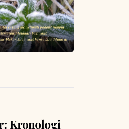
stal es yang menyelimuti padang rumput
 kemarau. Matahari pagi yang
nciptakan kilau yang hanya bisa dilihat di
: Kronologi