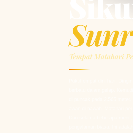
Siku
Sunr
Tempat Matahari Pe
Pukul empat dini hari. Dingi
berbatu dalam gelap. Kemud
di puncak pada 2.565 meter,
awan di bawah. Matahari per
Dan selama beberapa menit, 
pengalaman biasa. Ini adalah