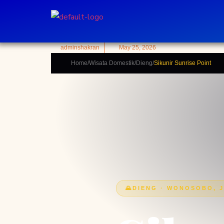
adminshakran
May 25, 2026
Home
/
Wisata Domestik
/
Dieng
/
Sikunir Sunrise Point
DIENG · WONOSOBO, J