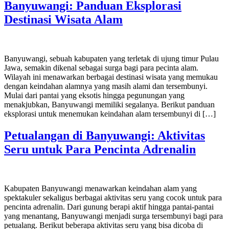
Banyuwangi: Panduan Eksplorasi
Destinasi Wisata Alam
Banyuwangi, sebuah kabupaten yang terletak di ujung timur Pulau
Jawa, semakin dikenal sebagai surga bagi para pecinta alam.
Wilayah ini menawarkan berbagai destinasi wisata yang memukau
dengan keindahan alamnya yang masih alami dan tersembunyi.
Mulai dari pantai yang eksotis hingga pegunungan yang
menakjubkan, Banyuwangi memiliki segalanya. Berikut panduan
eksplorasi untuk menemukan keindahan alam tersembunyi di […]
Petualangan di Banyuwangi: Aktivitas
Seru untuk Para Pencinta Adrenalin
Kabupaten Banyuwangi menawarkan keindahan alam yang
spektakuler sekaligus berbagai aktivitas seru yang cocok untuk para
pencinta adrenalin. Dari gunung berapi aktif hingga pantai-pantai
yang menantang, Banyuwangi menjadi surga tersembunyi bagi para
petualang. Berikut beberapa aktivitas seru yang bisa dicoba di