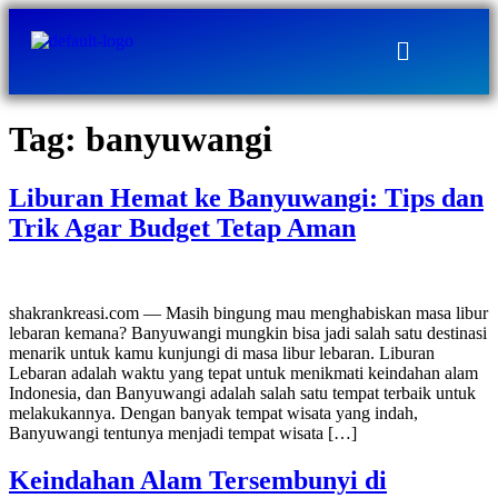
Tag:
banyuwangi
Liburan Hemat ke Banyuwangi: Tips dan
Trik Agar Budget Tetap Aman
shakrankreasi.com — Masih bingung mau menghabiskan masa libur
lebaran kemana? Banyuwangi mungkin bisa jadi salah satu destinasi
menarik untuk kamu kunjungi di masa libur lebaran. Liburan
Lebaran adalah waktu yang tepat untuk menikmati keindahan alam
Indonesia, dan Banyuwangi adalah salah satu tempat terbaik untuk
melakukannya. Dengan banyak tempat wisata yang indah,
Banyuwangi tentunya menjadi tempat wisata […]
Keindahan Alam Tersembunyi di