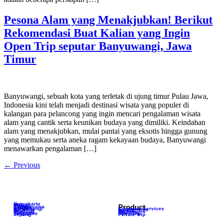
Pesona Alam yang Menakjubkan! Berikut
Rekomendasi Buat Kalian yang Ingin
Open Trip seputar Banyuwangi, Jawa
Timur
Banyuwangi, sebuah kota yang terletak di ujung timur Pulau Jawa,
Indonesia kini telah menjadi destinasi wisata yang populer di
kalangan para pelancong yang ingin mencari pengalaman wisata
alam yang cantik serta keunikan budaya yang dimiliki. Keindahan
alam yang menakjubkan, mulai pantai yang eksotis hingga gunung
yang memukau serta aneka ragam kekayaan budaya, Banyuwangi
menawarkan pengalaman […]
←
Previous
Yogyakarta
Malang
Tour
Dieng
Product
Karimunjawa
Lombok
Banyuwangi
Corporate Services
Bandung
Experiences
Bali
Rental
Thailand
MICE/Event
Malaysia
Edu Trip
Singapore
Open Trip
Jepang
Private Trip