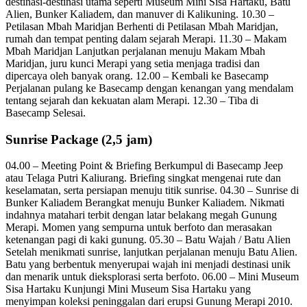
destinasi-destinasi utama seperti Museum Mini Sisa Hartaku, Batu
Alien, Bunker Kaliadem, dan manuver di Kalikuning. 10.30 –
Petilasan Mbah Maridjan Berhenti di Petilasan Mbah Maridjan,
rumah dan tempat penting dalam sejarah Merapi. 11.30 – Makam
Mbah Maridjan Lanjutkan perjalanan menuju Makam Mbah
Maridjan, juru kunci Merapi yang setia menjaga tradisi dan
dipercaya oleh banyak orang. 12.00 – Kembali ke Basecamp
Perjalanan pulang ke Basecamp dengan kenangan yang mendalam
tentang sejarah dan kekuatan alam Merapi. 12.30 – Tiba di
Basecamp Selesai.
Sunrise Package (2,5 jam)
04.00 – Meeting Point & Briefing Berkumpul di Basecamp Jeep
atau Telaga Putri Kaliurang. Briefing singkat mengenai rute dan
keselamatan, serta persiapan menuju titik sunrise. 04.30 – Sunrise di
Bunker Kaliadem Berangkat menuju Bunker Kaliadem. Nikmati
indahnya matahari terbit dengan latar belakang megah Gunung
Merapi. Momen yang sempurna untuk berfoto dan merasakan
ketenangan pagi di kaki gunung. 05.30 – Batu Wajah / Batu Alien
Setelah menikmati sunrise, lanjutkan perjalanan menuju Batu Alien.
Batu yang berbentuk menyerupai wajah ini menjadi destinasi unik
dan menarik untuk dieksplorasi serta berfoto. 06.00 – Mini Museum
Sisa Hartaku Kunjungi Mini Museum Sisa Hartaku yang
menyimpan koleksi peninggalan dari erupsi Gunung Merapi 2010.