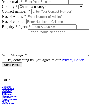
Your email:
*
Country
*
Contact number:
*
No. of Adults
*
No. of children
Enquiry Subject:
*
Your Message
*
By contacting us, you agree to our
Privacy Policy
.
Tour
Jepang
Singapore
Malaysia
Thailand
Bali
Bandung
Banyuwangi
Lombok
Karimunjawa
Dieng
Malang
Yogyakarta