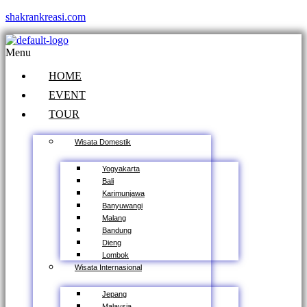
shakrankreasi.com
Menu
HOME
EVENT
TOUR
Wisata Domestik
Yogyakarta
Bali
Karimunjawa
Banyuwangi
Malang
Bandung
Dieng
Lombok
Wisata Internasional
Jepang
Malaysia