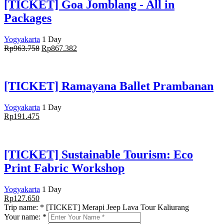
[TICKET] Goa Jomblang - All in
Packages
Yogyakarta
1 Day
Rp
963.758
Rp
867.382
[TICKET] Ramayana Ballet Prambanan
Yogyakarta
1 Day
Rp
191.475
[TICKET] Sustainable Tourism: Eco
Print Fabric Workshop
Yogyakarta
1 Day
Rp
127.650
Trip name:
*
[TICKET] Merapi Jeep Lava Tour Kaliurang
Your name:
*