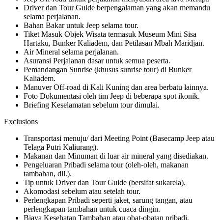
Driver dan Tour Guide berpengalaman yang akan memandu
selama perjalanan.
Bahan Bakar untuk Jeep selama tour.
Tiket Masuk Objek Wisata termasuk Museum Mini Sisa
Hartaku, Bunker Kaliadem, dan Petilasan Mbah Maridjan.
Air Mineral selama perjalanan.
Asuransi Perjalanan dasar untuk semua peserta.
Pemandangan Sunrise (khusus sunrise tour) di Bunker
Kaliadem.
Manuver Off-road di Kali Kuning dan area berbatu lainnya.
Foto Dokumentasi oleh tim Jeep di beberapa spot ikonik.
Briefing Keselamatan sebelum tour dimulai.
Exclusions
Transportasi menuju/ dari Meeting Point (Basecamp Jeep atau
Telaga Putri Kaliurang).
Makanan dan Minuman di luar air mineral yang disediakan.
Pengeluaran Pribadi selama tour (oleh-oleh, makanan
tambahan, dll.).
Tip untuk Driver dan Tour Guide (bersifat sukarela).
Akomodasi sebelum atau setelah tour.
Perlengkapan Pribadi seperti jaket, sarung tangan, atau
perlengkapan tambahan untuk cuaca dingin.
Biaya Kesehatan Tambahan atau obat-obatan pribadi.