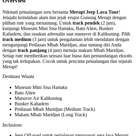
Overview
Nikmati petualangan seru bersama
Merapi Jeep Lava Tour
!
Jelajahi keindahan alam dan jejak erupsi Gunung Merapi dengan
pilihan rute yang menantang. Untuk
track pendek
(2 jam),
kunjungi Museum Mini Sisa Hartaku, Batu Alien, Bunker
Kaliadem, dan rasakan adrenalin saat manuver di Kalikuning. Pilih
track medium
(3 jam) untuk pengalaman lebih mendalam dengan
mengunjungi Petilasan Mbah Maridjan, atau tantang diri Anda
dengan
track panjang
(4 jam) menuju makam Mbah Maridjan.
Setiap rute memberikan sensasi luar biasa dan pemandangan eksotis
yang tak terlupakan. Cocok untuk pencinta petualangan dan sejarah
Merapi!
Destinasi Wisata
Museum Mini Sisa Hartaku
Batu Alien
Manuver Air Kalikuning
Bunker Kaliadem
Petilasan Mbah Maridjan (Medium Track)
Makam Mbah Maridjan (Long Track)
Inclusions
Jeep Off-road untuk perjalanan menyusuri area lava Merapi.