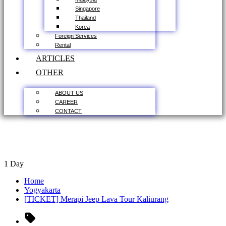
Singapore
Thailand
Korea
Foreign Services
Rental
ARTICLES
OTHER
ABOUT US
CAREER
CONTACT
1
Day
Home
Yogyakarta
[TICKET] Merapi Jeep Lava Tour Kaliurang