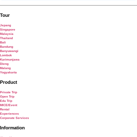
Tour
Jepang
Singapore
Malaysia
Thailand
Bali
Bandung
Banyuwangi
Lombok
Karimunjawa
Dieng
Malang
Yogyakarta
Product
Private Trip
Open Trip
Edu Trip
MICE/Event
Rental
Experiences
Corporate Services
Information