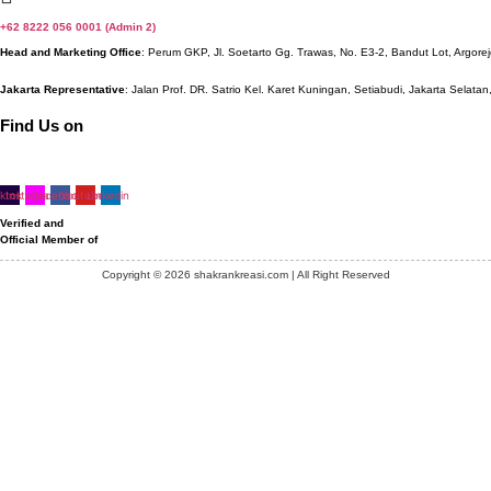
+62 8222 056 0001 (Admin 2)
Head and Marketing Office
: Perum GKP, Jl. Soetarto Gg. Trawas, No. E3-2, Bandut Lot, Argorej
Jakarta Representative
: Jalan Prof. DR. Satrio Kel. Karet Kuningan, Setiabudi, Jakarta Selatan
Find Us on
iktok
Instagram
Facebook
Youtube
Linkedin
Verified and
Official Member of
Copyright © 2026 shakrankreasi.com | All Right Reserved