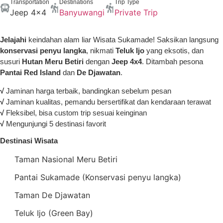
Transportation
Destinations
Trip Type
Jeep 4x4
Banyuwangi
Private Trip
Jelajahi
keindahan alam liar Wisata Sukamade! Saksikan langsung
konservasi penyu langka
, nikmati
Teluk Ijo
yang eksotis, dan
susuri
Hutan Meru Betiri
dengan
Jeep 4x4
. Ditambah pesona
Pantai Red Island
dan
De Djawatan
.
√
Jaminan harga terbaik, bandingkan sebelum pesan
√
Jaminan kualitas, pemandu bersertifikat dan kendaraan terawat
√
Fleksibel, bisa custom trip sesuai keinginan
√
Mengunjungi 5 destinasi favorit
Destinasi Wisata
Taman Nasional Meru Betiri
Pantai Sukamade (Konservasi penyu langka)
Taman De Djawatan
Teluk Ijo (Green Bay)