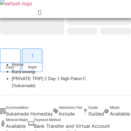
Menu
2
1
Home
Days
Night
Banyuwangi
[PRIVATE TRIP] 2 Day 1 Nigh Paket C
(Sukomade)
Accomodation
Admission Fee
Guide
Meals
Sukamade Homestay
Include
Guided
Available
Mineral Water
Payment Method
Available
Bank Transfer and Virtual Account