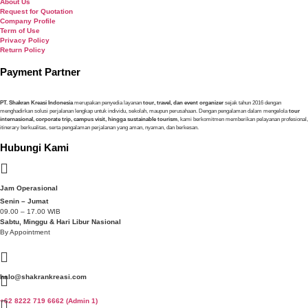
About Us
Request for Quotation
Company Profile
Term of Use
Privacy Policy
Return Policy
Payment Partner
PT. Shakran Kreasi Indonesia
merupakan penyedia layanan
tour, travel, dan event organizer
sejak tahun 2016 dengan
menghadirkan solusi perjalanan lengkap untuk individu, sekolah, maupun perusahaan. Dengan pengalaman dalam mengelola
tour
internasional, corporate trip, campus visit, hingga sustainable tourism
, kami berkomitmen memberikan pelayanan profesional,
itinerary berkualitas, serta pengalaman perjalanan yang aman, nyaman, dan berkesan.
Hubungi Kami
Jam Operasional
Senin – Jumat
09.00 – 17.00 WIB
Sabtu, Minggu & Hari Libur Nasional
By Appointment
halo@shakrankreasi.com
+62 8222 719 6662 (Admin 1)