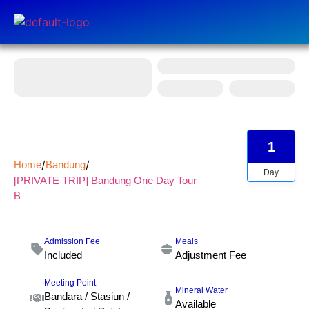
1
Home
Bandung
Day
[PRIVATE TRIP] Bandung One Day Tour –
B
Admission Fee
Meals
Included
Adjustment Fee
Meeting Point
Mineral Water
Bandara / Stasiun /
Available