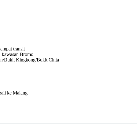
empat transit
ju kawasan Bromo
an/Bukit Kingkong/Bukit Cinta
bali ke Malang