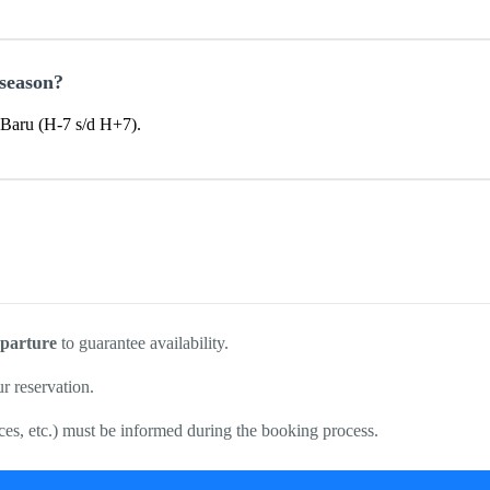
 season?
Baru (H-7 s/d H+7).
eparture
to guarantee availability.
r reservation.
ces, etc.) must be informed during the booking process.