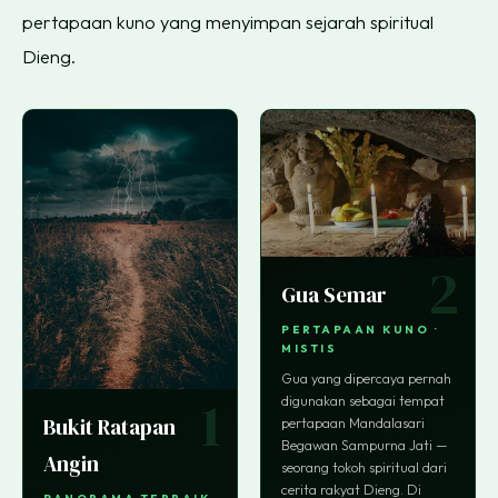
pertapaan kuno yang menyimpan sejarah spiritual
Dieng.
2
Gua Semar
PERTAPAAN KUNO ·
MISTIS
Gua yang dipercaya pernah
1
digunakan sebagai tempat
Bukit Ratapan
pertapaan Mandalasari
Begawan Sampurna Jati —
Angin
seorang tokoh spiritual dari
cerita rakyat Dieng. Di