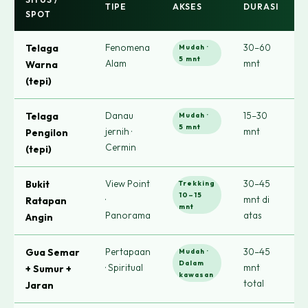
TIPE
AKSES
DURASI
SPOT
U
Fenomena
30–60
S
Telaga
Mudah ·
5 mnt
Alam
mnt
w
Warna
k
(tepi)
Danau
15–30
S
Telaga
Mudah ·
5 mnt
jernih ·
mnt
f
Pengilon
Cermin
re
(tepi)
View Point
30–45
F
Bukit
Trekking
10–15
·
mnt di
s
Ratapan
mnt
Panorama
atas
Angin
Pertapaan
30–45
P
Gua Semar
Mudah ·
Dalam
· Spiritual
mnt
b
+ Sumur +
kawasan
total
z
Jaran