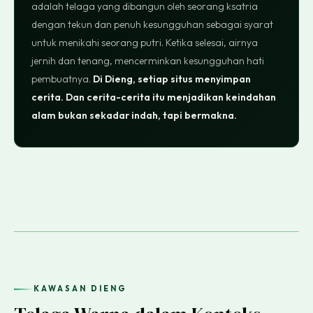
adalah telaga yang dibangun oleh seorang ksatria
dengan tekun dan penuh kesungguhan sebagai syarat
untuk menikahi seorang putri. Ketika selesai, airnya
jernih dan tenang, mencerminkan kesungguhan hati
pembuatnya.
Di Dieng, setiap situs menyimpan
cerita. Dan cerita-cerita itu menjadikan keindahan
alam bukan sekadar indah, tapi bermakna.
KAWASAN DIENG