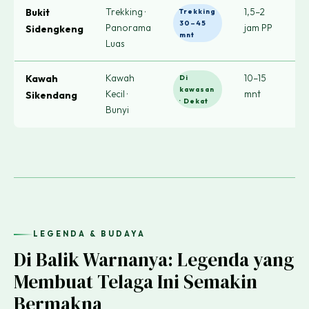
Trekking ·
1,5–2
F
Bukit
Trekking
30–45
Panorama
jam PP
l
Sidengkeng
mnt
Luas
p
Kawah
10–15
P
Kawah
Di
kawasan
Kecil ·
mnt
g
Sikendang
· Dekat
Bunyi
a
LEGENDA & BUDAYA
Di Balik Warnanya: Legenda yang
Membuat Telaga Ini Semakin
Bermakna