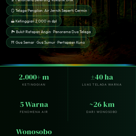
🪞 Telaga Pengilon: Air Jernih Seperti Cermin
🗻 Ketinggian 2.000 m dpl
🏞️ Bukit Ratapan Angin · Panorama Dua Telaga
⛩️ Gua Semar · Gua Sumur · Pertapaan Kuno
2.000+ m
±40 ha
KETINGGIAN
LUAS TELAGA WARNA
5 Warna
~26 km
FENOMENA AIR
DARI WONOSOBO
Wonosobo