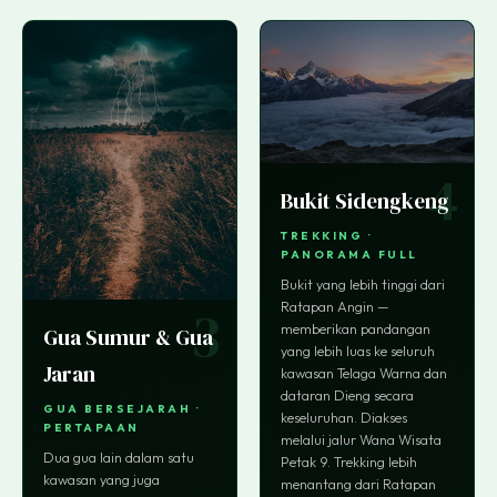
4
Bukit Sidengkeng
TREKKING ·
PANORAMA FULL
Bukit yang lebih tinggi dari
Ratapan Angin —
3
memberikan pandangan
Gua Sumur & Gua
yang lebih luas ke seluruh
Jaran
kawasan Telaga Warna dan
dataran Dieng secara
GUA BERSEJARAH ·
keseluruhan. Diakses
PERTAPAAN
melalui jalur Wana Wisata
Dua gua lain dalam satu
Petak 9. Trekking lebih
kawasan yang juga
menantang dari Ratapan