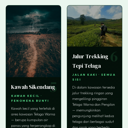
6
Jalur Trekking
Tepi Telaga
JALAN KAKI · SEMUA
5
SISI
Kawah Sikendang
Di dalam kawasan tersedia
jalur trekking ringan yang
KAWAH KECIL ·
mengelilingi pinggiran
FENOMENA BUNYI
Telaga Warna dan Pengilon
Kawah kecil yang terletak di
— memungkinkan
area kawasan Telaga Warna
pengunjung melihat kedua
— berupa kumpulan air
telaga dari berbagai sudut
panas yang terperangkap di
dan jarak yang berbeda.