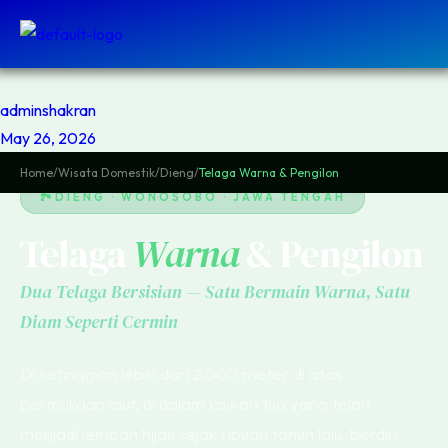
adminshakran
May 26, 2026
Home
/
Wisata Domestik
/
Dieng
/
Telaga Warna & Pengilon
DIENG · WONOSOBO · JAWA TENGAH
Telaga
Warna
& Pengilon
Dua Telaga Bersisian — Satu Bermain Warna, Satu
Diam Seperti Cermin
Di ketinggian lebih dari 2.000 meter di atas
permukaan laut, di dalam kawah tua yang telah
menjadi lembah hijau sejak ribuan tahun lalu, berdiri