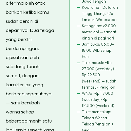
Jawa Tengah
diterima oleh otak
Koordinat: Dataran
bahkan ketika kamu
Tinggi Dieng, ±26
km dari Wonosobo
sudah berdiri di
Ketinggian: >2.000
depannya. Dua telaga
meter dpl — sangat
dingin di pagi hari
yang berdiri
Jam buka: 06.00–
berdampingan,
18.00 WIB setiap
hari
dipisahkan oleh
Tiket masuk: ~Rp
sebidang tanah
27.000 (weekday) ·
sempit, dengan
Rp 29.500
(weekend) — sudah
karakter air yang
termasuk Pengilon
berbeda sepenuhnya
WNA: ~Rp 117.000
(weekday) · Rp
— satu berubah
114.500 (weekend)
warna setiap
Tiket mencakup:
Telaga Warna +
beberapa menit, satu
Telaga Pengilon +
lagi jernih seperti kaca
Gua