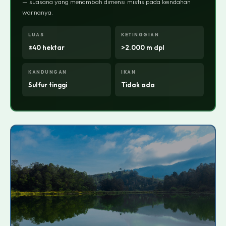
— suasana yang menambah dimensi mistis pada keindahan
warnanya.
LUAS
KETINGGIAN
±40 hektar
>2.000 m dpl
KANDUNGAN
IKAN
Sulfur tinggi
Tidak ada