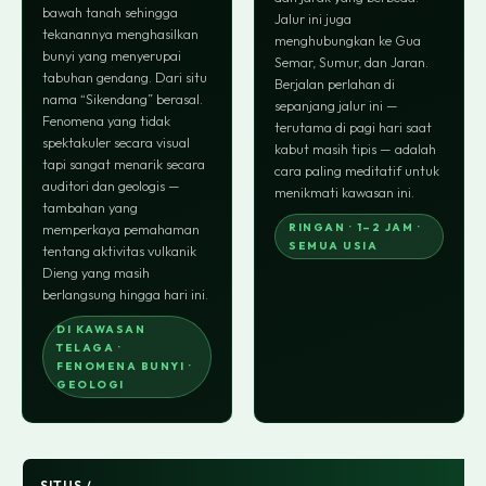
bawah tanah sehingga
Jalur ini juga
tekanannya menghasilkan
menghubungkan ke Gua
bunyi yang menyerupai
Semar, Sumur, dan Jaran.
tabuhan gendang. Dari situ
Berjalan perlahan di
nama “Sikendang” berasal.
sepanjang jalur ini —
Fenomena yang tidak
terutama di pagi hari saat
spektakuler secara visual
kabut masih tipis — adalah
tapi sangat menarik secara
cara paling meditatif untuk
auditori dan geologis —
menikmati kawasan ini.
tambahan yang
RINGAN · 1–2 JAM ·
memperkaya pemahaman
SEMUA USIA
tentang aktivitas vulkanik
Dieng yang masih
berlangsung hingga hari ini.
DI KAWASAN
TELAGA ·
FENOMENA BUNYI ·
GEOLOGI
SITUS /
C