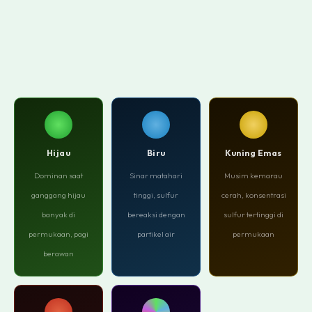
Hijau
Biru
Kuning Emas
Dominan saat
Sinar matahari
Musim kemarau
ganggang hijau
tinggi, sulfur
cerah, konsentrasi
banyak di
bereaksi dengan
sulfur tertinggi di
permukaan, pagi
partikel air
permukaan
berawan