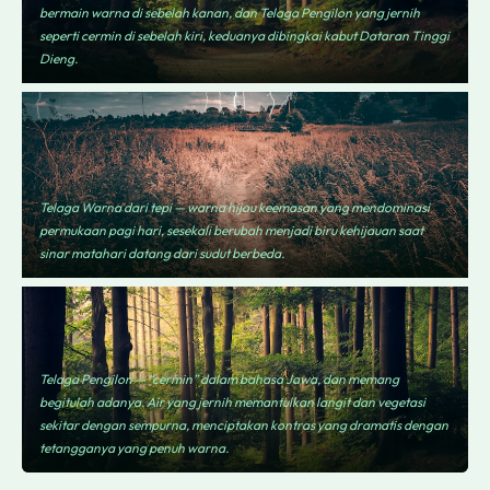
bermain warna di sebelah kanan, dan Telaga Pengilon yang jernih
seperti cermin di sebelah kiri, keduanya dibingkai kabut Dataran Tinggi
Dieng.
Telaga Warna dari tepi — warna hijau keemasan yang mendominasi
permukaan pagi hari, sesekali berubah menjadi biru kehijauan saat
sinar matahari datang dari sudut berbeda.
Telaga Pengilon — “cermin” dalam bahasa Jawa, dan memang
begitulah adanya. Air yang jernih memantulkan langit dan vegetasi
sekitar dengan sempurna, menciptakan kontras yang dramatis dengan
tetangganya yang penuh warna.