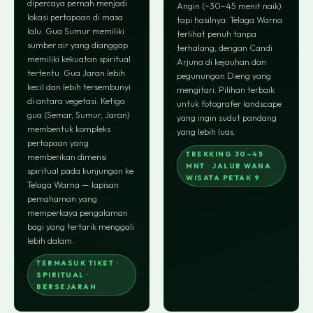
dipercaya pernah menjadi
Angin (~30–45 menit naik)
lokasi pertapaan di masa
tapi hasilnya: Telaga Warna
lalu. Gua Sumur memiliki
terlihat penuh tanpa
sumber air yang dianggap
terhalang, dengan Candi
memiliki kekuatan spiritual
Arjuna di kejauhan dan
tertentu. Gua Jaran lebih
pegunungan Dieng yang
kecil dan lebih tersembunyi
mengitari. Pilihan terbaik
di antara vegetasi. Ketiga
untuk fotografer landscape
gua (Semar, Sumur, Jaran)
yang ingin sudut pandang
membentuk kompleks
yang lebih luas.
pertapaan yang
TREKKING 30–45
memberikan dimensi
MNT · JALUR WANA
spiritual pada kunjungan ke
WISATA PETAK 9
Telaga Warna — lapisan
pemahaman yang
memperkaya pengalaman
bagi yang tertarik menggali
lebih dalam.
TERMASUK TIKET ·
SPIRITUAL ·
BERSEJARAH