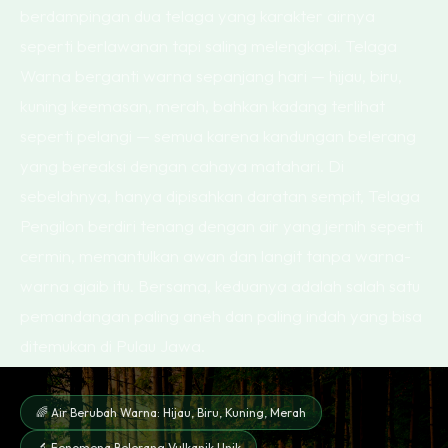
berdampingan dua telaga yang karakter airnya
seperti berlawanan tapi saling melengkapi. Telaga
Warna berganti warna sepanjang hari — hijau, biru,
kuning keemasan, merah, bahkan kadang terlihat
seperti pelangi — semua karena kandungan belerang
yang bereaksi dengan cahaya matahari. Di
sebelahnya, hanya dipisahkan daratan sempit, Telaga
Pengilon berdiri tenang dengan air yang jernih seperti
cermin, memantulkan awan dan langit tanpa warna-
warna ajaib itu. Bersama, keduanya adalah salah satu
pemandangan paling aneh dan paling indah yang bisa
ditemukan di Pulau Jawa.
🌈 Air Berubah Warna: Hijau, Biru, Kuning, Merah
🔬 Fenomena Belerang Vulkanik Unik