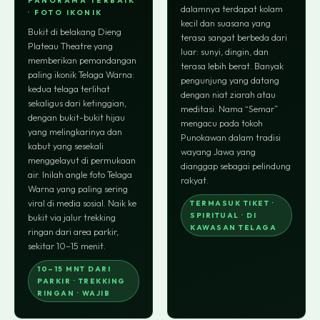
PANORAMA TERBAIK
dalamnya terdapat kolam
· FOTO IKONIK
kecil dan suasana yang
Bukit di belakang Dieng
terasa sangat berbeda dari
Plateau Theatre yang
luar: sunyi, dingin, dan
memberikan pemandangan
terasa lebih berat. Banyak
paling ikonik Telaga Warna:
pengunjung yang datang
kedua telaga terlihat
dengan niat ziarah atau
sekaligus dari ketinggian,
meditasi. Nama “Semar”
dengan bukit-bukit hijau
mengacu pada tokoh
yang melingkarinya dan
Punokawan dalam tradisi
kabut yang sesekali
wayang Jawa yang
menggelayut di permukaan
dianggap sebagai pelindung
air. Inilah angle foto Telaga
rakyat.
Warna yang paling sering
viral di media sosial. Naik ke
TERMASUK TIKET ·
SPIRITUAL · DI
bukit via jalur trekking
KAWASAN TELAGA
ringan dari area parkir,
sekitar 10–15 menit.
10–15 MNT DARI
PARKIR · TREKKING
RINGAN · WAJIB