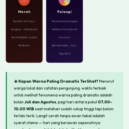
Merah
Pelangi
Kondisi khusus,
Fenomena langka
langka — biasanya
ketika lima warna
terlihat dari sudut
muncul
tertentu
bersamaan, Juli–
Agustus
☀️ Kapan Warna Paling Dramatis Terlihat?
Menurut
warga lokal dan catatan pengunjung, waktu terbaik
untuk melihat fenomena warna paling dramatis adalah
bulan
Juli dan Agustus
, pagi hari antara pukul
07.00–
10.00 WIB
saat matahari sudah cukup tinggi tapi belum
terlalu terik. Langit cerah tanpa awan tebal adalah
syarat utama — hari yang berawan sepenuhnya