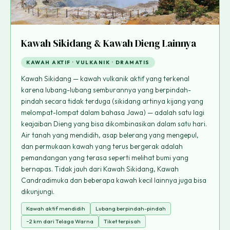
Kawah Sikidang & Kawah Dieng Lainnya
KAWAH AKTIF · VULKANIK · DRAMATIS
Kawah Sikidang — kawah vulkanik aktif yang terkenal
karena lubang-lubang semburannya yang berpindah-
pindah secara tidak terduga (sikidang artinya kijang yang
melompat-lompat dalam bahasa Jawa) — adalah satu lagi
keajaiban Dieng yang bisa dikombinasikan dalam satu hari.
Air tanah yang mendidih, asap belerang yang mengepul,
dan permukaan kawah yang terus bergerak adalah
pemandangan yang terasa seperti melihat bumi yang
bernapas. Tidak jauh dari Kawah Sikidang, Kawah
Candradimuka dan beberapa kawah kecil lainnya juga bisa
dikunjungi.
Kawah aktif mendidih
Lubang berpindah-pindah
~2 km dari Telaga Warna
Tiket terpisah