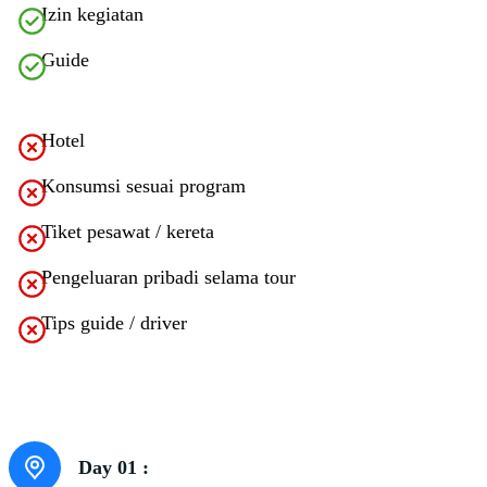
Izin kegiatan
Guide
Exclusions
Hotel
Konsumsi sesuai program
Tiket pesawat / kereta
Pengeluaran pribadi selama tour
Tips guide / driver
Itinerary
Day 01 :