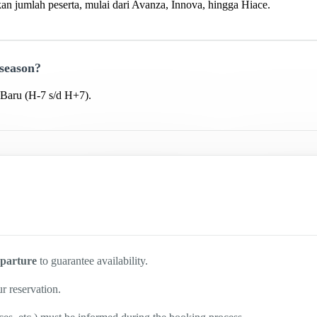
 jumlah peserta, mulai dari Avanza, Innova, hingga Hiace.
 season?
Baru (H-7 s/d H+7).
eparture
to guarantee availability.
r reservation.